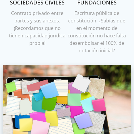
SOCIEDADES CIVILES
FUNDACIONES
Contrato privado entre
Escritura pública de
partes y sus anexos.
constitución. ¿Sabías que
¡Recordamos que no
en el momento de
tienen capacidad jurídica
constitución no hace falta
propia!
desembolsar el 100% de
dotación inicial?