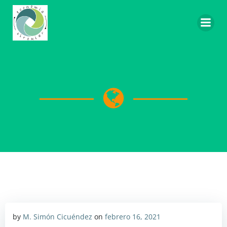
Saltar
al
contenido
by
M. Simón Cicuéndez
on
febrero 16, 2021