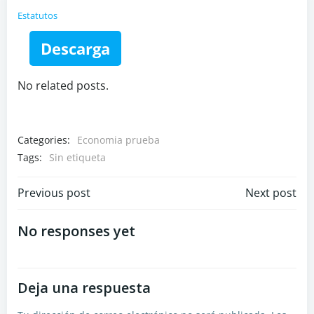
Estatutos
Descarga
No related posts.
Categories:
Economia prueba
Tags:
Sin etiqueta
Navegación
Navegación
Previous post
Next post
por
por
No responses yet
las
las
Deja una respuesta
entradas
entradas