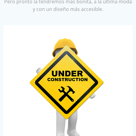
Pero pronto la tendremos más bonita, a la última moda
y con un diseño más accesible.